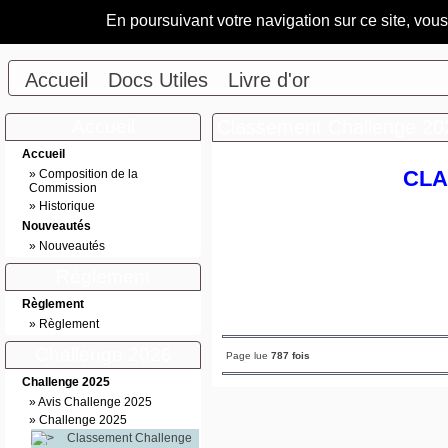
En poursuivant votre navigation sur ce site, vou
Accueil
Docs Utiles
Livre d'or
Accueil
Classement Challenge 20
Accueil
CLA
»
Composition de la
Commission
»
Historique
Nouveautés
»
Nouveautés
Règlement
Règlement
»
Règlement
Challenge 2026
Page lue
787 fois
Challenge 2025
»
Avis Challenge 2025
»
Challenge 2025
Classement Challenge