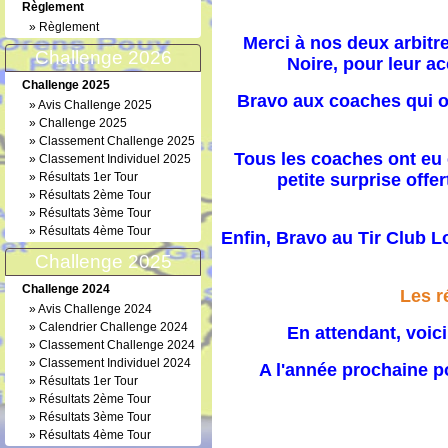
Règlement
»
Règlement
Merci à nos deux arbitr
Challenge 2026
Noire, pour leur ac
Challenge 2025
Bravo aux coaches qui on
»
Avis Challenge 2025
»
Challenge 2025
»
Classement Challenge 2025
Tous les coaches ont eu 
»
Classement Individuel 2025
»
Résultats 1er Tour
petite surprise offe
»
Résultats 2ème Tour
»
Résultats 3ème Tour
»
Résultats 4ème Tour
Enfin, Bravo au Tir Club L
Challenge 2025
Challenge 2024
Les r
»
Avis Challenge 2024
»
Calendrier Challenge 2024
En attendant, voici
»
Classement Challenge 2024
»
Classement Individuel 2024
A l'année prochaine po
»
Résultats 1er Tour
»
Résultats 2ème Tour
»
Résultats 3ème Tour
»
Résultats 4ème Tour