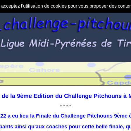
s acceptez l'utilisation de cookies pour vous proposer des conte
e de la 9ème Edition du Challenge Pitchouns à 
********
2 a eu lieu la Finale du Challenge Pitchouns 9ème é
pants ainsi qu'aux coaches pour cette belle finale, q