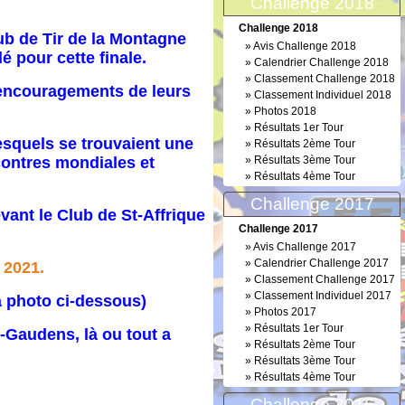
Challenge 2018
Challenge 2018
ub de Tir de la Montagne
»
Avis Challenge 2018
é pour cette finale.
»
Calendrier Challenge 2018
»
Classement Challenge 2018
s encouragements de leurs
»
Classement Individuel 2018
»
Photos 2018
»
Résultats 1er Tour
esquels se trouvaient une
»
Résultats 2ème Tour
ncontres mondiales et
»
Résultats 3ème Tour
»
Résultats 4ème Tour
Challenge 2017
vant le Club de St-Affrique
Challenge 2017
»
Avis Challenge 2017
»
Calendrier Challenge 2017
 2021.
»
Classement Challenge 2017
»
Classement Individuel 2017
la photo ci-dessous)
»
Photos 2017
»
Résultats 1er Tour
t-Gaudens, là ou tout a
»
Résultats 2ème Tour
»
Résultats 3ème Tour
»
Résultats 4ème Tour
Challenge 2016