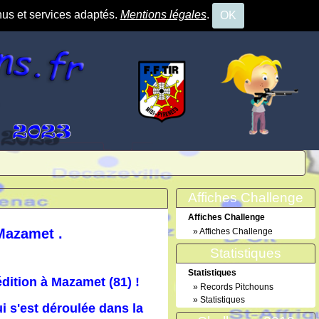
nus et services adaptés.
Mentions légales
.
OK
Affiches Challenge
Affiches Challenge
Mazamet .
»
Affiches Challenge
Statistiques
Statistiques
dition à Mazamet (81) !
»
Records Pitchouns
»
Statistiques
ui s'est déroulée dans la