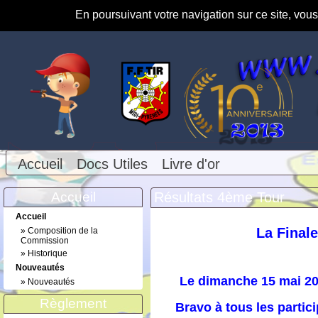
En poursuivant votre navigation sur ce site, vou
Accueil
Docs Utiles
Livre d'or
Accueil
Résultats 4ème Tour
Accueil
La Final
»
Composition de la
Commission
»
Historique
Nouveautés
Le dimanche 15 mai 202
»
Nouveautés
Règlement
Bravo à tous les partici