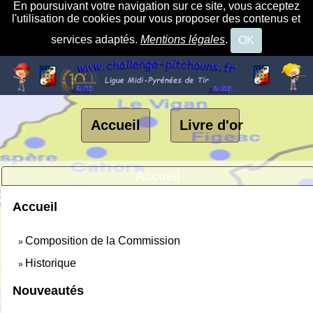
En poursuivant votre navigation sur ce site, vous acceptez
l'utilisation de cookies pour vous proposer des contenus et
services adaptés.
Mentions légales
.
OK
Accueil
Livre d'or
Accueil
Accueil
Composition de la Commission
»
Historique
»
Nouveautés